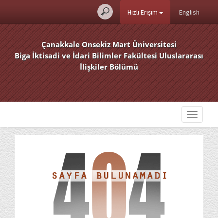
Hızlı Erişim
English
Çanakkale Onsekiz Mart Üniversitesi
Biga İktisadi ve İdari Bilimler Fakültesi Uluslararası
İlişkiler Bölümü
Toggle
navigati